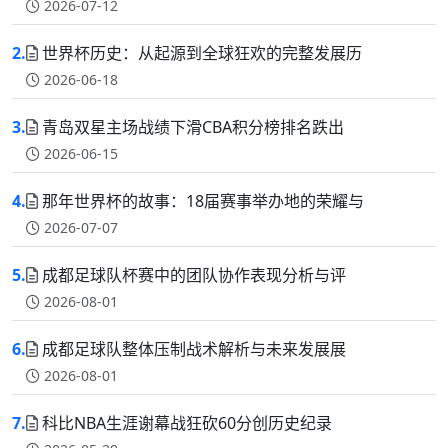
2026-07-12
2.
世界杯历史：从起源到全球狂欢的完整发展历
2026-06-18
3.
青岛双星主场战绩下滑CBA积分榜排名跌出
2026-06-15
4.
那年世界杯的故事：18届赛事举办地的荣耀与
2026-07-07
5.
成都足球队杯赛中的团队协作表现分析与评
2026-08-01
6.
成都足球队整体压制战术解析与未来发展展
2026-08-01
7.
科比NBA生涯谢幕战狂砍60分创历史纪录