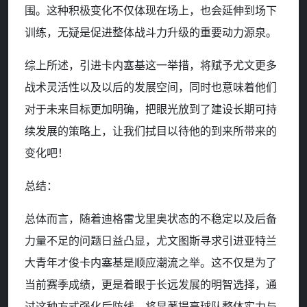
围。这种积极变化不仅体现在场上，也会延伸到场下
训练，无疑是促进整体战斗力升级的重要动力源泉。
综上所述，引进卡内塞基这一举措，将赋予尤文更多
战术灵活性以及以后的发展空间，同时也意味着他们
对于未来目标更加明确，把眼光放到了建设长期可持
续发展的策略上，让我们拭目以待他的到来所带来的
变化吧！
总结：
总体而言，随着迪格雷戈里奥状态的不稳定以及后备
力量不足的问题日益凸显，尤文图斯寻求引进亚特兰
大青年才俊卡内塞基是顺应潮流之举。这不仅是为了
当前赛季成绩，更是着眼于长远发展的明智选择，通
过这种方式强化后防线，将显著提高球队整体实力与