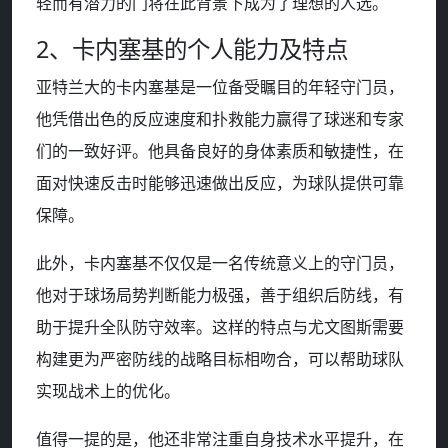
轻而有潜力的门将在此背景下成为了理想的人选。
2、卡内塞基的个人能力及特点
亚特兰大的卡内塞基是一位备受瞩目的年轻守门员，
他凭借出色的反应速度和扑救能力赢得了球迷和专家
们的一致好评。他具备良好的身体素质和敏捷性，在
面对快速反击时能够迅速做出反应，为球队提供可靠
保障。
此外，卡内塞基不仅仅是一名传统意义上的守门员，
他对于球场局势判断能力极强，善于组织后防线，有
助于提升全队防守效率。这样的特点与尤文图斯需要
构建更为严密防线的战略目标相吻合，可以帮助球队
实现战术上的优化。
值得一提的是，他还非常注重自身技术水平提升，在