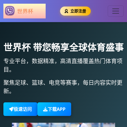
立即注册
世界杯
带您畅享全球体育盛事
专业平台，数据精准，
高清直播
覆盖热门体育项
目。
聚焦足球、篮球、电竞等赛事，
每日内容实时更
新
。
极速访问
下载APP