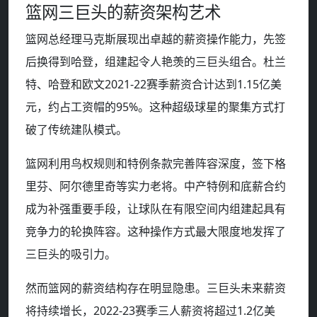
篮网三巨头的薪资架构艺术
篮网总经理马克斯展现出卓越的薪资操作能力，先签
后换得到哈登，组建起令人艳羡的三巨头组合。杜兰
特、哈登和欧文2021-22赛季薪资合计达到1.15亿美
元，约占工资帽的95%。这种超级球星的聚集方式打
破了传统建队模式。
篮网利用鸟权规则和特例条款完善阵容深度，签下格
里芬、阿尔德里奇等实力老将。中产特例和底薪合约
成为补强重要手段，让球队在有限空间内组建起具有
竞争力的轮换阵容。这种操作方式最大限度地发挥了
三巨头的吸引力。
然而篮网的薪资结构存在明显隐患。三巨头未来薪资
将持续增长，2022-23赛季三人薪资将超过1.2亿美