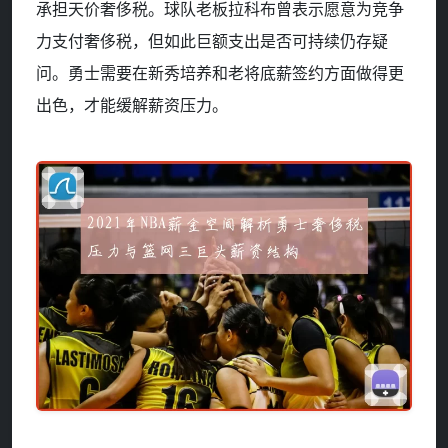
承担天价奢侈税。球队老板拉科布曾表示愿意为竞争
力支付奢侈税，但如此巨额支出是否可持续仍存疑
问。勇士需要在新秀培养和老将底薪签约方面做得更
出色，才能缓解薪资压力。