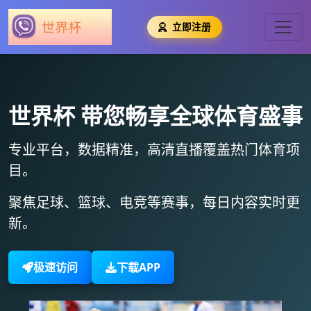
立即注册
世界杯
带您畅享全球体育盛事
专业平台，数据精准，
高清直播
覆盖热门体育项
目。
聚焦足球、篮球、电竞等赛事，
每日内容实时更
新
。
极速访问
下载APP