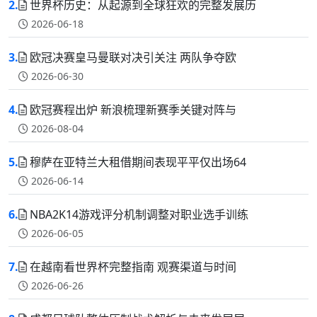
2.
世界杯历史：从起源到全球狂欢的完整发展历
2026-06-18
3.
欧冠决赛皇马曼联对决引关注 两队争夺欧
2026-06-30
4.
欧冠赛程出炉 新浪梳理新赛季关键对阵与
2026-08-04
5.
穆萨在亚特兰大租借期间表现平平仅出场64
2026-06-14
6.
NBA2K14游戏评分机制调整对职业选手训练
2026-06-05
7.
在越南看世界杯完整指南 观赛渠道与时间
2026-06-26